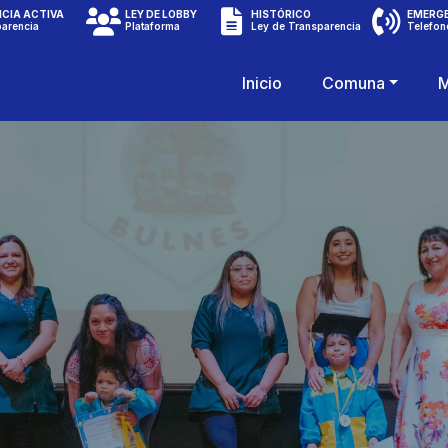
CIA ACTIVA
LEY DE LOBBY
HISTÓRICO
EMERG
parencia
Plataforma
Ley de Transparencia
Telefon
Inicio
Comuna
M