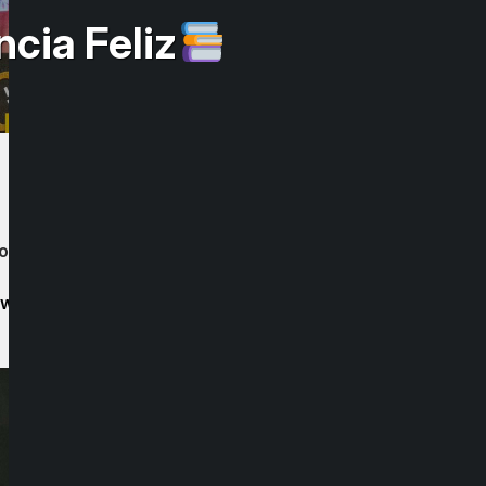
cia Feliz
donde cada niño fue reconocido por sus
rs/1w7oRN2mDyyxlfA7LvR2vFtnMUZos-e7T?