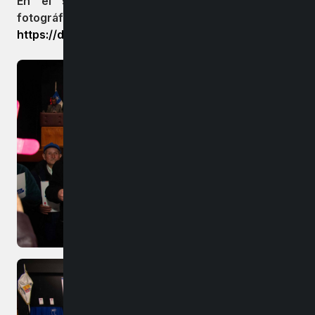
En el siguiente link encontrarás el registro
fotográfico completo de esta actividad:
https://drive.google.com/…/1hcjR6zgghfE…