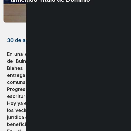
30 de agosto de 2023
En una ceremonia llena de simbolismos el alcalde
de Bulnes, Guillermo Yeber, junto al seremi de
Bienes Nacionales, Rodrigo Baeza, hicieron
entrega de 53 Títulos de dominio a familias de la
comuna, en especial a vecinos de villa “El
Progreso”, que por años anhelaban obtener sus
escrituras.
Hoy ya es una realidad y este trámite les permite a
los vecinos y vecinas del sector, tener la certeza
jurídica de ser dueños de sus terrenos y acceder a
beneficios sociales y crediticios.