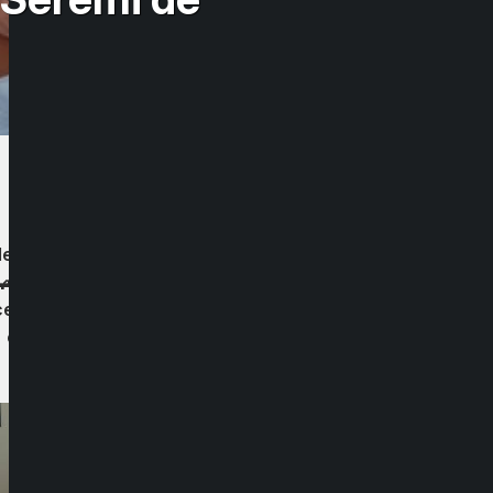
lecomunicaciones de Ñuble – Javier Isla-
ocesos administrativos que aún faltan para
r cobertura en Tres Esquinas; apoyar los