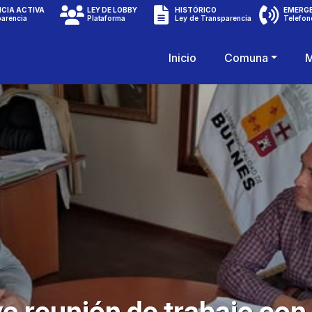
CIA ACTIVA
LEY DE LOBBY
HISTÓRICO
EMERG
parencia
Plataforma
Ley de Transparencia
Telefon
Inicio
Comuna
M
o reunión de trabajo con