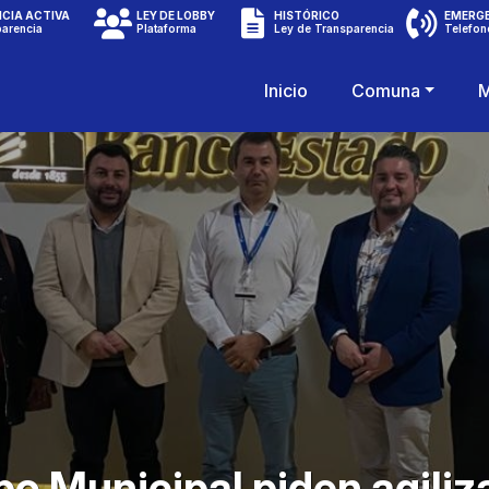
CIA ACTIVA
LEY DE LOBBY
HISTÓRICO
EMERG
parencia
Plataforma
Ley de Transparencia
Telefon
Inicio
Comuna
M
po Municipal piden agiliz