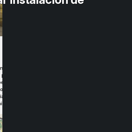
antes del Banco Estado en Santiago para
ma parte de la comuna. Esta gestión busca
ben trasladarse a Bulnes para realizar sus
icroempresas y emprendedores, así como
 y tecnología. Estas iniciativas buscan
istórica.