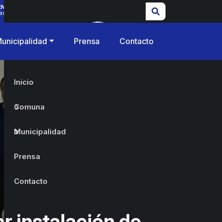
ENCIAS
os
unicipalidad
Prensa
Contacto
Inicio
Comuna
Municipalidad
Prensa
Contacto
ar instalación de