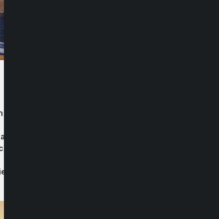
n sin número de Agrupaciones, Clubes
inas, Agrupación Comedor Fraterno, Club
, con quienes abordaron diferentes temas
iene el municipio hacia la comunidad de