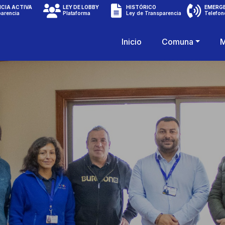
CIA ACTIVA
LEY DE LOBBY
HISTÓRICO
EMERG
parencia
Plataforma
Ley de Transparencia
Telefon
Inicio
Comuna
M