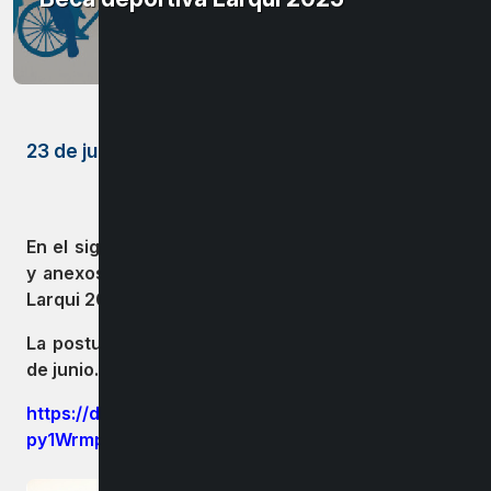
23 de junio de 2025
En el siguiente enlace podras encontrar las bases
y anexos para la postulacion de la Beca Deportiva
Larqui 2025.
La postulación sera desde el lunes 23 al lunes 30
de junio.
https://drive.google.com/drive/folders/1-
py1WrmpuUiyMAmQGP-e5QMoQzwA7UI_