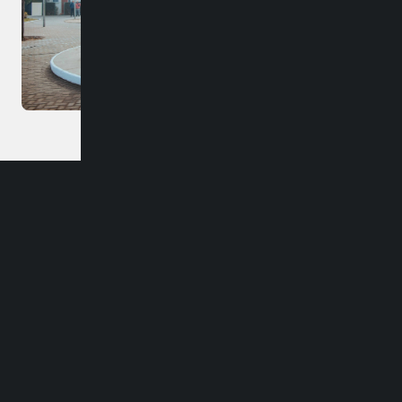
Dirección
Carlos Palacios #418, Bulnes