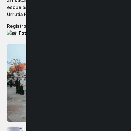
artística preparada por estudiantes de las
escuelas, Presidente Eduardo Freí Montalva y Celia
Urrutia Prieto de Bulnes.
Registro fotográfico completo en el siguiente link
:
Fotografías actividades