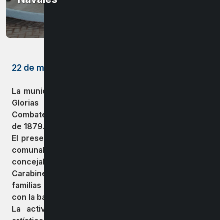
22 de mayo de 2023
La municipalidad de Bulnes, rindió homenaje a las
Glorias Navales, fecha que conmemora el
Combate Naval de Iquique, ocurrido el 21 de mayo
de 1879.
El presente acto lo encabezó la primera autoridad
comunal, Guillermo Yeber Rodríguez , junto con
concejales, representantes de la Armada de Chile,
Carabineros y Gendarmería, además de alumnos y
familias que recorrieron las calles de la comuna
con la banda instrumental del Liceo Manuel Bulnes.
La actividad culminó con una linda expresión