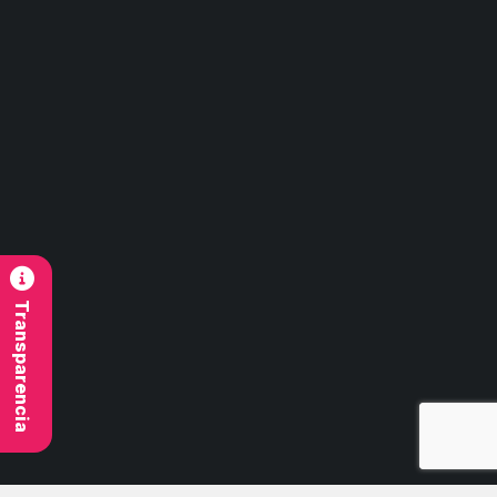
Región de Ñuble
Contacto
contacto@imb.cl
Síguenos
Transparencia