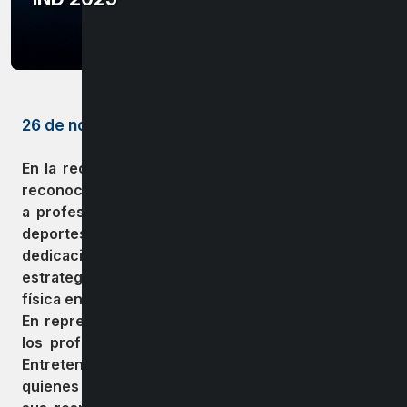
26 de noviembre de 2025
En la reciente Gala Deportiva IND Ñuble 2025, se
reconoció a los mejores deportistas de cada taller,
a profesores destacados y a tres encargados de
deportes de la región, valorando su gestión,
dedicación y constante búsqueda de nuevas
estrategias y recursos para fortalecer la actividad
física en las comunas.
En representación de Bulnes, fueron distinguidos
los profesores Pablo Ramírez, del taller de Baile
Entretenido, y Javiera Llanos, del taller de Vóleibol,
quienes obtuvieron las más altas evaluaciones en