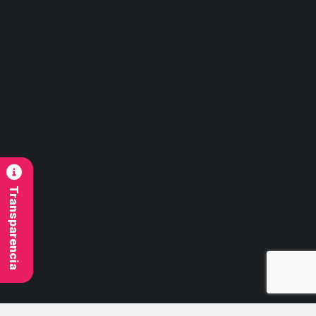
Región de Ñuble
Contacto
contacto@imb.cl
Síguenos
Transparencia
© 2026 Todos Los Derechos Reservados