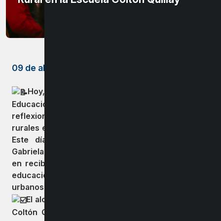
09 de abril de 2025
Hoy, 7 de abril, conmemoramos el Día de la
Educación Rural, una fecha que nos invita a
reflexionar sobre la importancia de las escuelas
rurales en el desarrollo de nuestras comunidades.
Este día, instaurado en honor al natalicio de
Gabriela Mistral, la primera mujer iberoamericana
en recibir el Premio Nobel, destaca el valor de la
educación en territorios alejados de los centros
urbanos.
El alcalde Gonzalo Bustamante visitó la Escuela
Coltón Quillay para compartir un saludo especial