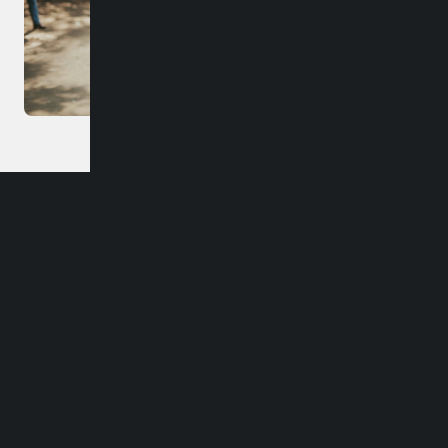
Dirección
Carlos Palacios #418, Bulnes