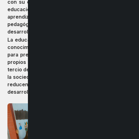
con su comunidad educativa. En este espacio, la
educación rural se convierte en un motor de
aprendizaje comunitario, promoviendo prácticas
pedagógicas que fortalecen la convivencia y el
desarrollo integral de niños y niñas.
La educación rural no solo es un puente hacia el
conocimiento, sino también un pilar fundamental
para preservar las tradiciones, culturas y saberes
propios de cada territorio. En Chile, más de un
tercio de las escuelas son rurales, y su impacto en
la sociedad es invaluable: generan oportunidades,
reducen brechas de desigualdad y fomentan el
desarrollo local.