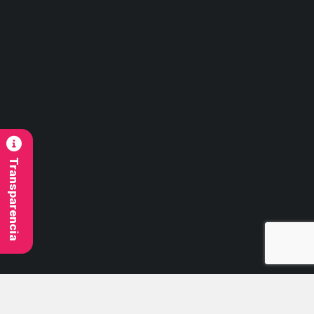
Contacto
contacto@imb.cl
Síguenos
Transparencia
© 2026 Todos Los Derechos Reservados