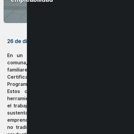
26 de diciembre de 2022
En un acto celebrado en la Biblioteca de la
comuna, 30 mujeres acompañadas de sus
familiares recibieron orgullosas su Diploma de
Certificación al graduarse en los cursos del
Programa Mujeres Jefas de Hogar.
Estos cursos tienen como objetivo entregar
herramientas para emprender, crecer y fortalecer
el trabajo femenino en las comuna y fomentar la
sustentabilidad en el largo plazo de
emprendimientos liderados por mujeres en rubros
no tradicionales o de temporada, siendo nichos