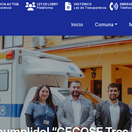
CIA ACTIVA
LEY DE LOBBY
HISTÓRICO
EMERG
parencia
Plataforma
Ley de Transparencia
Telefon
Inicio
Comuna
M
umplido! “CECOSF Tres 