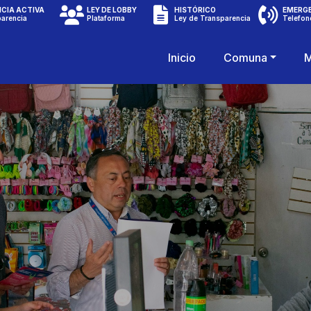
CIA ACTIVA
LEY DE LOBBY
HISTÓRICO
EMERG
parencia
Plataforma
Ley de Transparencia
Telefon
Inicio
Comuna
M