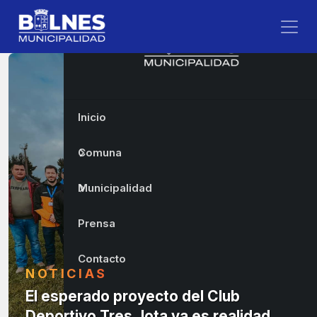
Inicio
Comuna
Municipalidad
Prensa
Contacto
NOTICIAS
El esperado proyecto del Club
Deportivo Tres Jota ya es realidad