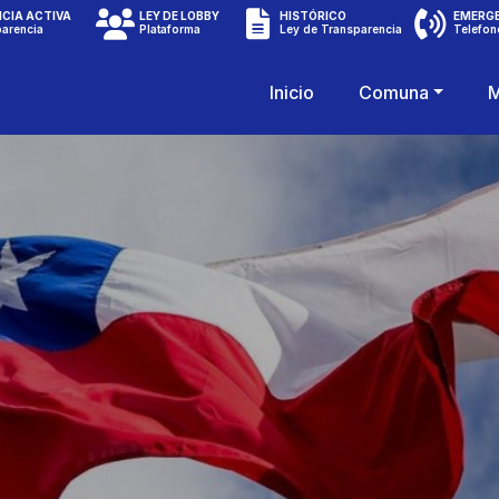
CIA ACTIVA
LEY DE LOBBY
HISTÓRICO
EMERG
parencia
Plataforma
Ley de Transparencia
Telefon
Inicio
Comuna
M