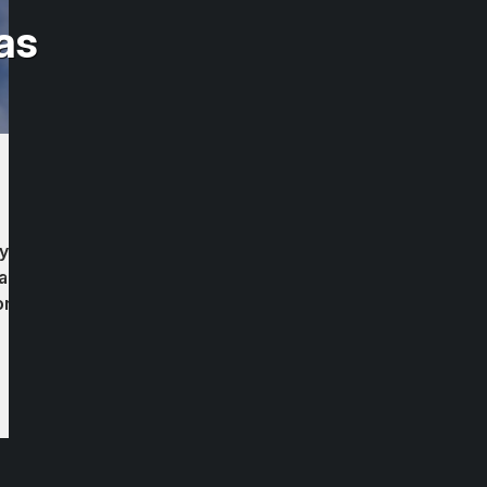
as
 y solemnidad a este acontecimiento de
za de embanderamiento general en toda la
ras del día martes 19 de Septiembre del