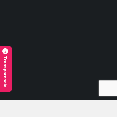
Contacto
contacto@imb.cl
Síguenos
Transparencia
© 2026 Todos Los Derechos Reservados