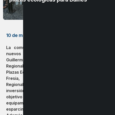
10 de marzo de 2023
La comuna de Bulnes continua adjudicándose
nuevos proyectos, es así como el alcalde
Guillermo Yeber Rodríguez
, junto al Gobernador
Regional, anunciaron el mejoramiento de dos
Plazas Ecológicas situadas en Villa Larqui y en Villa
Fresia, una iniciativa financiada por el fondo
Regional de Inversión Local ( FRIL) , con una
inversión de más de 60 millones de pesos, con el
objetivo de mejorar su infraestructura y
equipamiento para ofrecer un mejor lugar de
esparcimiento a los vecinos y vecinas de la sector.