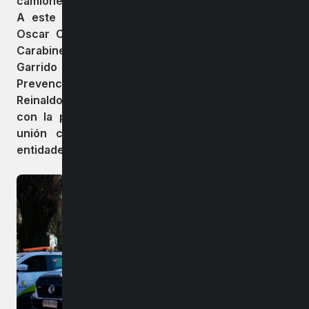
camionetas 4×4 para el patrullaje en todo Bulnes.
A este importante acotó asistió el Gobernador
Oscar Crisóstomo; la General Jefe de Zona de
Carabineros, María Teresa Araya; Margarita
Garrido por parte de la Subsecretaria de
Prevención del Delito; los concejales Mireya Lorca,
Reinaldo Castro, entre otras autoridades. Junto
con la presencia de la cámara de comercio, la
unión comunal de juntas de vecinos y otras
entidades vivas de la comuna.