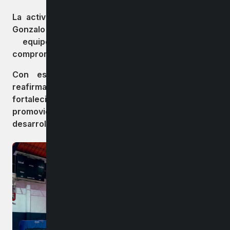
La actividad contó con la presencia del alcalde
Gonzalo Bustamante, el concejal Ricardo Pavéz y
equipo municipal, quienes destacaron el
compromiso de la comunidad con el deporte.
Con este nuevo equipamiento, el municipio
reafirma que sigue trabajando en pos del
fortalecimiento del deporte en la comuna,
promoviendo espacios de formación, disciplina y
desarrollo para niños, jóvenes y adultos.