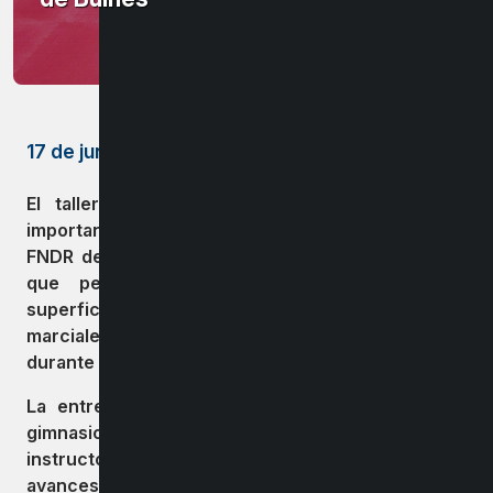
17 de junio de 2026
El taller de karate de la comuna recibió un
importante apoyo gracias al cierre del proyecto
FNDR del 8% otorgado por el Gobierno Regional,
que permitió la adquisición de un Tatami,
superficie acolchada y modular utilizada en artes
marciales para brindar seguridad y comodidad
durante los entrenamientos.
La entrega se realizó en una ceremonia en el
gimnasio municipal, donde los alumnos, junto a su
instructora Carolina Cañete, mostraron sus
avances en la disciplina.