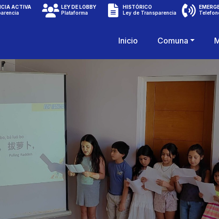
CIA ACTIVA
LEY DE LOBBY
HISTÓRICO
EMERG
parencia
Plataforma
Ley de Transparencia
Telefon
Inicio
Comuna
M