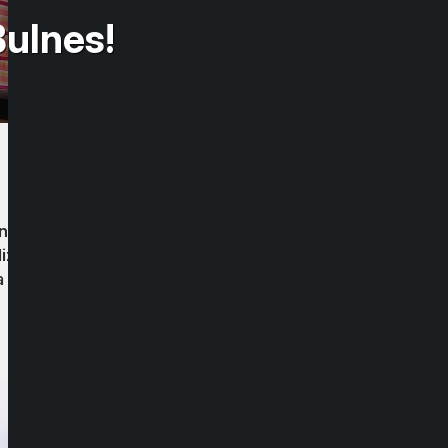
Bulnes!
ntre risas y canciones, 10 niños y niñas
zaje no existen fronteras.
 seguir perfeccionándose. ¡Un orgullo y