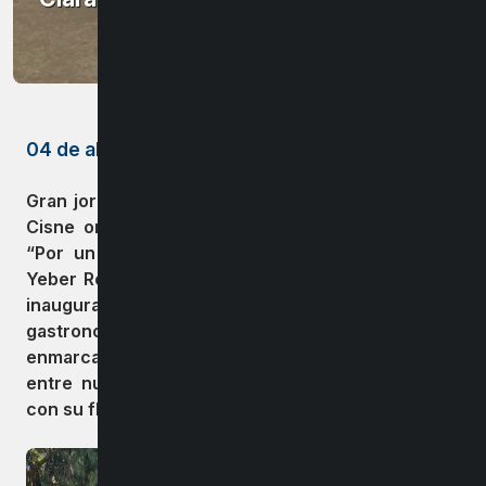
04 de abril de 2023
Gran jornada se vivió ayer en la primera fiesta del
Cisne organizada por el Comité Cultural y Social
“Por un Santa Clara Mejor”. El alcalde
Guillermo
Yeber Rodríguez
, acompañó a los asistentes para
inaugurar la actividad llena de folclore y
gastronomía típica de la zona, todo esto
enmarcado en el contexto de valorar y resaltar
entre nuestros habitantes la Laguna Santa Elena
con su flora y fauna.