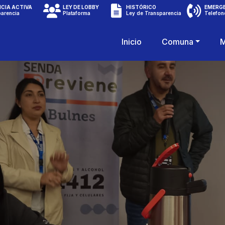
CIA ACTIVA
LEY DE LOBBY
HISTÓRICO
EMERG
parencia
Plataforma
Ley de Transparencia
Telefon
Inicio
Comuna
M