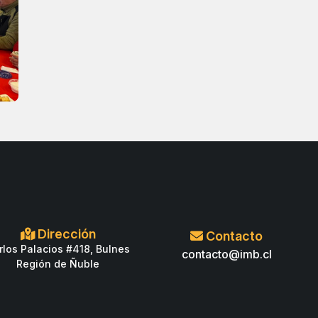
Dirección
Contacto
rlos Palacios #418, Bulnes
contacto@imb.cl
Región de Ñuble