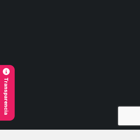
Contacto
contacto@imb.cl
Síguenos
Transparencia
© 2026 Todos Los Derechos Reservados