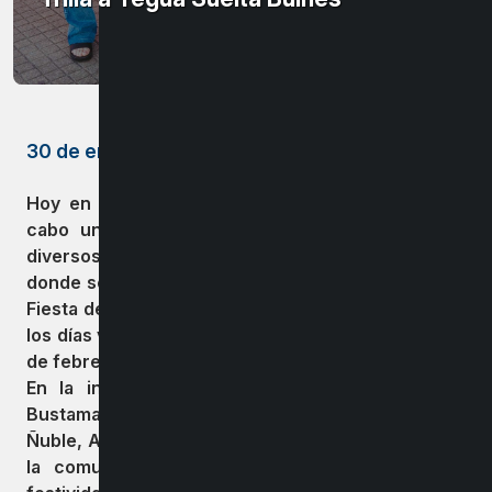
30 de enero de 2025
Hoy en la Plaza de Armas de Chillán, se llevó a
cabo un punto de prensa con la presencia de
diversos medios de comunicación regionales,
donde se realizó la convocatoria oficial para la XXI
Fiesta de la Trilla a Yegua Suelta, que se celebrará
los días viernes 31 de enero, sábado 1 y domingo 2
de febrero en el sector Cancha Yanine.
En la instancia, el alcalde de Bulnes, Gonzalo
Bustamante, y el director regional de Sernatur
Ñuble, Augusto González Jeldres, invitaron a toda
la comunidad a ser parte de esta tradicional