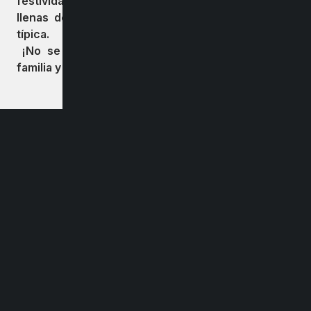
festividad costumbrista, que promete jornadas
llenas de cultura, música en vivo y gastronomía
típica.
¡No se lo pierdan! Un evento para disfrutar en
familia y conectar con nuestras raíces.
Dirección
Carlos Palacios #418, Bulnes
Región de Ñuble