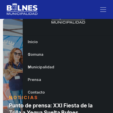
Inicio
Comuna
Municipalidad
Prensa
Contacto
NOTICIAS
Punto de prensa: XXI Fiesta de la
Trilla a Yegua Suelta Bulnes