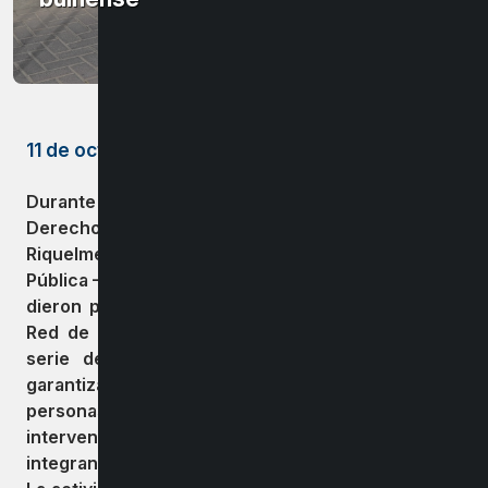
11 de octubre de 2023
Durante esta mañana la Seremi de Justicia y
Derechos Humanos de Ñuble – Elizabeth
Riquelme-, el Coordinador Regional de Seguridad
Pública –Jorge Muñoz- y el alcalde Guillermo Yeber
dieron por inaugurada una plaza ciudadana de la
Red de Asistencia a Víctimas, que agrupa a una
serie de instituciones del Estado que buscan
garantizar el ejercicio pleno de los derechos de las
personas víctimas de delito, mediante la
intervención coordinada de las instituciones que
integran el sistema de apoyo.