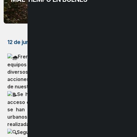
12 de junio de 2025
Frente a las inclemencias del tiempo, los
equipos municipales se han desplegado por
diversos sectores de la comuna, reforzando
acciones preventivas para resguardar la seguridad
de nuestras vecinas y vecinos.
Se ha trabajado en la mantención de vías de
acceso en sectores rurales como Las Mariposas y
se han intensificado labores en puntos críticos
urbanos, complementando las acciones ya
realizadas en El Progreso.
Seguimos monitoreando el territorio para