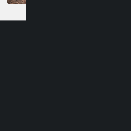
Dirección
Carlos Palacios #418, Bulnes
Región de Ñuble
Contacto
contacto@imb.cl