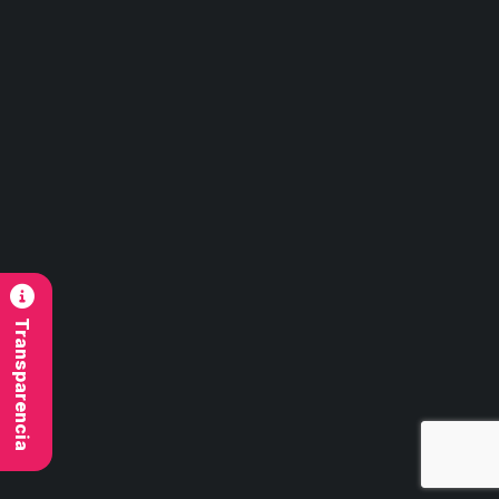
Carlos Palacios #418, Bulnes
Región de Ñuble
Contacto
contacto@imb.cl
Síguenos
Transparencia