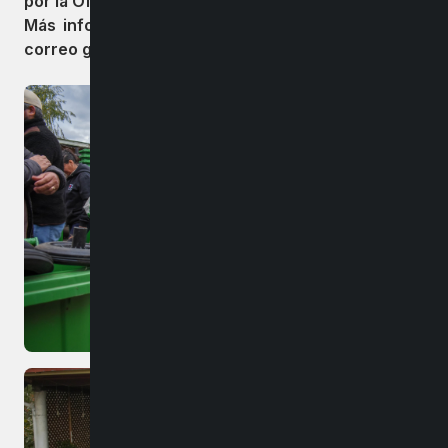
por la Oficina de Gestión Ambiental.
Más información al contacto +56998076033 o al
correo gestionambiental@imb.cl