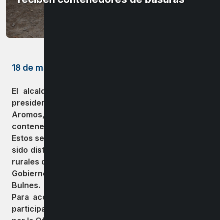
18 de mayo de 2023
El alcalde
Guillermo Yeber Rodríguez
junto a la
presidenta del Comité de adelanto Villa los
Aromos, hicieron entrega a sus vecinos
contenedores de residuos sólidos domiciliarios.
Estos se suman a los 150 contenedores que ya han
sido distribuidos tanto en las zonas urbanas como
rurales de la comuna, gracias al financiamiento del
Gobierno Regional y a la gestión del Municipio de
Bulnes.
Para acceder a estos beneficios los invitamos a
participar e informarse en reuniones organizadas